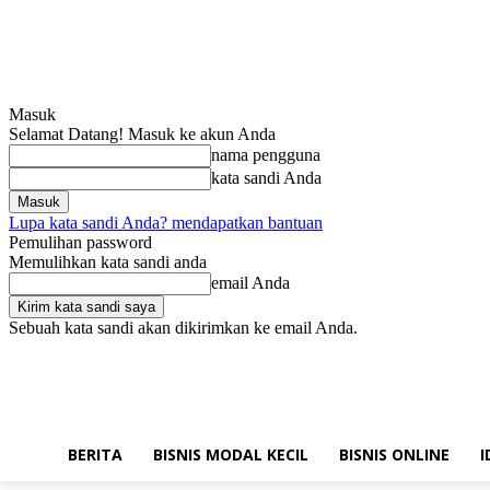
Masuk
Selamat Datang! Masuk ke akun Anda
nama pengguna
kata sandi Anda
Lupa kata sandi Anda? mendapatkan bantuan
Pemulihan password
Memulihkan kata sandi anda
email Anda
Sebuah kata sandi akan dikirimkan ke email Anda.
Sabtu, Agustus 8, 2026
Masuk / Bergabung
Hubungi kami!
BERITA
BISNIS MODAL KECIL
BISNIS ONLINE
I