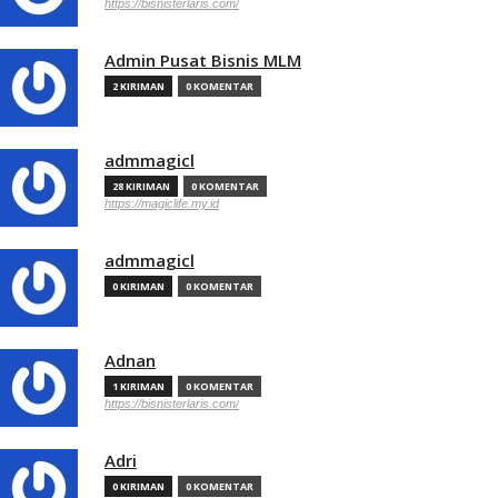
https://bisnisterlaris.com/
Admin Pusat Bisnis MLM
2 KIRIMAN
0 KOMENTAR
admmagicl
28 KIRIMAN
0 KOMENTAR
https://magiclife.my.id
admmagicl
0 KIRIMAN
0 KOMENTAR
Adnan
1 KIRIMAN
0 KOMENTAR
https://bisnisterlaris.com/
Adri
0 KIRIMAN
0 KOMENTAR