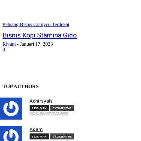
Peluang Bisnis Cordyco Terdekat
Bisnis Kopi Stamina Gido
Rivani
-
Januari 17, 2023
0
TOP AUTHORS
Achirsyah
2 KIRIMAN
0 KOMENTAR
https://bisnisterlaris.com/
Adam
3 KIRIMAN
0 KOMENTAR