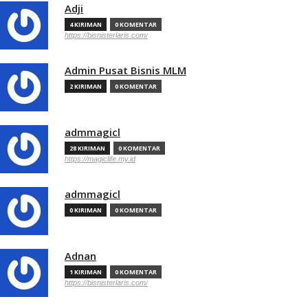
Adji
4 KIRIMAN
0 KOMENTAR
https://bisnisterlaris.com/
Admin Pusat Bisnis MLM
2 KIRIMAN
0 KOMENTAR
admmagicl
28 KIRIMAN
0 KOMENTAR
https://magiclife.my.id
admmagicl
0 KIRIMAN
0 KOMENTAR
Adnan
1 KIRIMAN
0 KOMENTAR
https://bisnisterlaris.com/