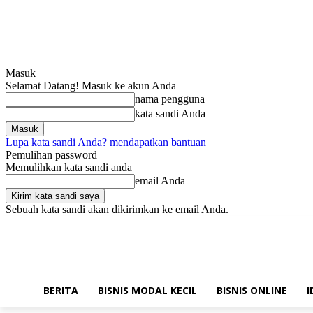
Masuk
Selamat Datang! Masuk ke akun Anda
nama pengguna
kata sandi Anda
Lupa kata sandi Anda? mendapatkan bantuan
Pemulihan password
Memulihkan kata sandi anda
email Anda
Sebuah kata sandi akan dikirimkan ke email Anda.
Kamis, Agustus 6, 2026
Masuk / Bergabung
Hubungi kami!
BERITA
BISNIS MODAL KECIL
BISNIS ONLINE
I