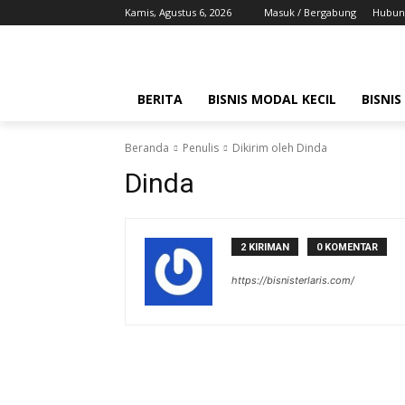
Kamis, Agustus 6, 2026
Masuk / Bergabung
Hubung
BERITA
BISNIS MODAL KECIL
BISNIS
Beranda
Penulis
Dikirim oleh Dinda
Dinda
2 KIRIMAN
0 KOMENTAR
https://bisnisterlaris.com/