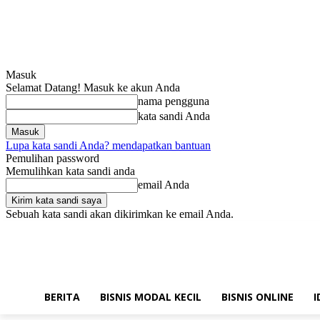
Masuk
Selamat Datang! Masuk ke akun Anda
nama pengguna
kata sandi Anda
Lupa kata sandi Anda? mendapatkan bantuan
Pemulihan password
Memulihkan kata sandi anda
email Anda
Sebuah kata sandi akan dikirimkan ke email Anda.
Jumat, Agustus 7, 2026
Masuk / Bergabung
Hubungi kami!
BERITA
BISNIS MODAL KECIL
BISNIS ONLINE
I