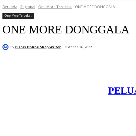
Beranda
Regional
One More Terdekat
ONE MORE DONGGALA
One More Terdekat
ONE MORE DONGGALA
By
Bisnis Online Shop Writer
Oktober 16, 2022
Bagikan
PELUA