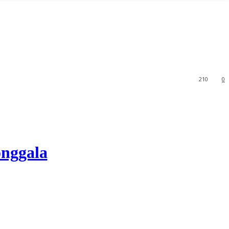
210
0
nggala