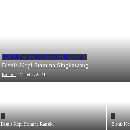
PELUANG BISNIS CORDYCO TERDEKAT
Bisnis Kopi Stamina Singkawang
Bintoro
-
Maret 2, 2024
Bisnis Kopi Stamina Ransiki
Bisnis K