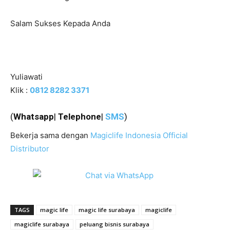
Salam Sukses Kepada Anda
Yuliawati
Klik :
0812 8282 3371
(
Whatsapp
|
Telephone
|
SMS
)
Bekerja sama dengan
Magiclife Indonesia Official
Distributor
TAGS
magic life
magic life surabaya
magiclife
magiclife surabaya
peluang bisnis surabaya