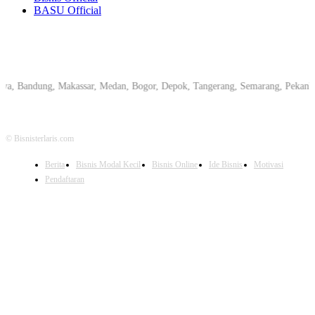
BASU Official
andung, Makassar, Medan, Bogor, Depok, Tangerang, Semarang, Pekanbaru, Yog
© Bisnisterlaris.com
Berita
Bisnis Modal Kecil
Bisnis Online
Ide Bisnis
Motivasi
Pendaftaran