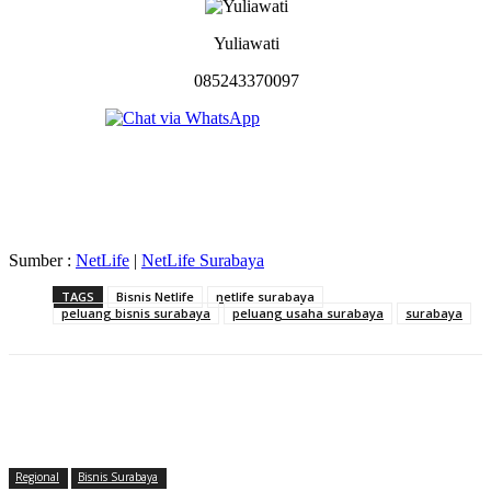
Yuliawati
085243370097
Sumber :
NetLife
|
NetLife Surabaya
TAGS
Bisnis Netlife
netlife surabaya
peluang bisnis surabaya
peluang usaha surabaya
surabaya
Regional
Bisnis Surabaya