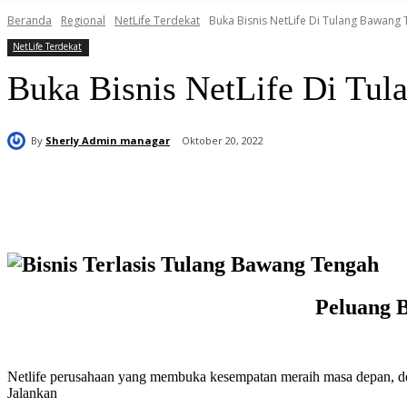
Beranda
Regional
NetLife Terdekat
Buka Bisnis NetLife Di Tulang Bawang 
NetLife Terdekat
Buka Bisnis NetLife Di Tul
By
Sherly Admin managar
Oktober 20, 2022
Bagikan
Peluang B
Netlife perusahaan yang membuka kesempatan meraih masa depan, deng
Jalankan