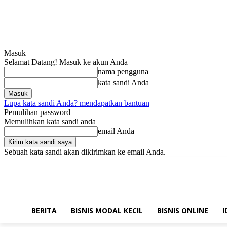
Masuk
Selamat Datang! Masuk ke akun Anda
nama pengguna
kata sandi Anda
Lupa kata sandi Anda? mendapatkan bantuan
Pemulihan password
Memulihkan kata sandi anda
email Anda
Sebuah kata sandi akan dikirimkan ke email Anda.
Jumat, Agustus 7, 2026
Masuk / Bergabung
Hubungi kami!
BERITA
BISNIS MODAL KECIL
BISNIS ONLINE
I