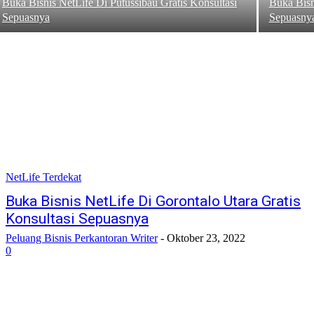
Buka Bisnis NetLife Di Putussibau Gratis Konsultasi
Buka Bisn
Sepuasnya
Sepuasny
NetLife Terdekat
Buka Bisnis NetLife Di Gorontalo Utara Gratis
Konsultasi Sepuasnya
Peluang Bisnis Perkantoran Writer
-
Oktober 23, 2022
0