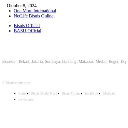
Oktober 8, 2024
One More International
NetLife Bisnis Online
Bisnis Official
BASU Official
donesia : Bekasi, Jakarta, Surabaya, Bandung, Makassar, Medan, Bogor, Dep
© Bisnisterlaris.com
Berita
Bisnis Modal Kecil
Bisnis Online
Ide Bisnis
Motivasi
Pendaftaran