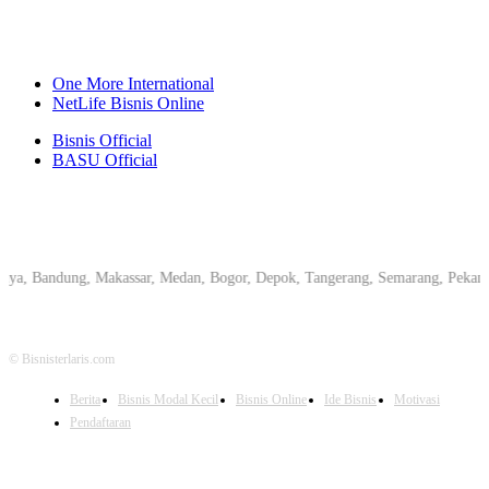
One More International
NetLife Bisnis Online
Bisnis Official
BASU Official
andung, Makassar, Medan, Bogor, Depok, Tangerang, Semarang, Pekanbaru, Yo
© Bisnisterlaris.com
Berita
Bisnis Modal Kecil
Bisnis Online
Ide Bisnis
Motivasi
Pendaftaran