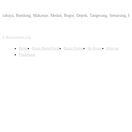
a, Bandung, Makassar, Medan, Bogor, Depok, Tangerang, Semarang, Pekanbaru
© Bisnisterlaris.com
Berita
Bisnis Modal Kecil
Bisnis Online
Ide Bisnis
Motivasi
Pendaftaran