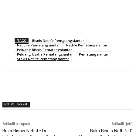
TAGS
Bisnis Netlife Pematangsiantar
Net Life Pematangsiantar
Netlife Pematangsiantar
Peluang Bisnis Pematangsiantar
Peluang Usaha Pematangsiantar
Pematangsiantar
Stokis Netlife Pematangsiantar
NetLife Terdekat
Artikulli paraprak
Artikulli tjetër
Buka Bisnis NetLife Di
Buka Bisnis NetLife Di