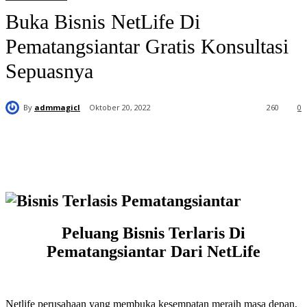
Buka Bisnis NetLife Di
Pematangsiantar Gratis Konsultasi
Sepuasnya
By
admmagicl
Oktober 20, 2022
260
0
Peluang Bisnis Terlaris Di
Pematangsiantar Dari NetLife
Netlife perusahaan yang membuka kesempatan meraih masa depan,