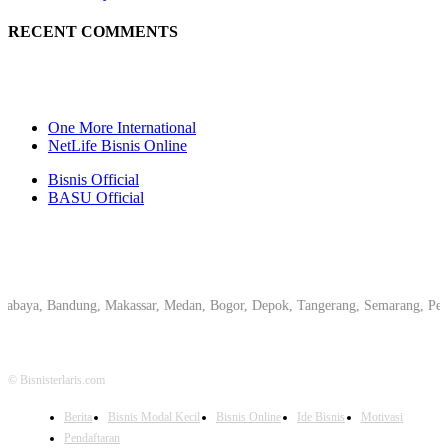
RECENT COMMENTS
One More International
NetLife Bisnis Online
Bisnis Official
BASU Official
, Bandung, Makassar, Medan, Bogor, Depok, Tangerang, Semarang, Pekanbaru, 
© Bisnisterlaris.com
Berita
Bisnis Modal Kecil
Bisnis Online
Ide Bisnis
Motivasi
Pendaftaran