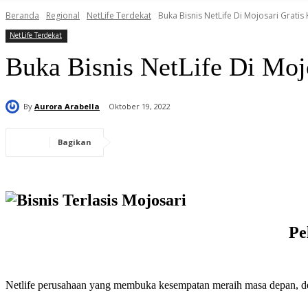
Beranda
Regional
NetLife Terdekat
Buka Bisnis NetLife Di Mojosari Gratis
NetLife Terdekat
Buka Bisnis NetLife Di Moj
By
Aurora Arabella
Oktober 19, 2022
Bagikan
Pe
Netlife perusahaan yang membuka kesempatan meraih masa depan, deng