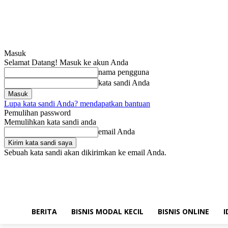
Masuk
Selamat Datang! Masuk ke akun Anda
nama pengguna
kata sandi Anda
Lupa kata sandi Anda? mendapatkan bantuan
Pemulihan password
Memulihkan kata sandi anda
email Anda
Sebuah kata sandi akan dikirimkan ke email Anda.
Jumat, Agustus 7, 2026
Masuk / Bergabung
Hubungi kami!
BERITA
BISNIS MODAL KECIL
BISNIS ONLINE
I