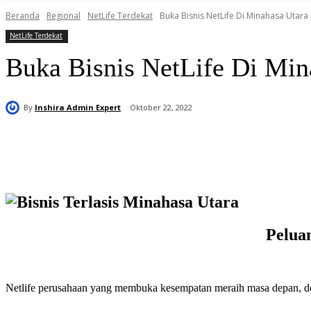
Beranda
Regional
NetLife Terdekat
Buka Bisnis NetLife Di Minahasa Utara
NetLife Terdekat
Buka Bisnis NetLife Di Min
By
Inshira Admin Expert
Oktober 22, 2022
Bagikan
Peluan
Netlife perusahaan yang membuka kesempatan meraih masa depan, deng