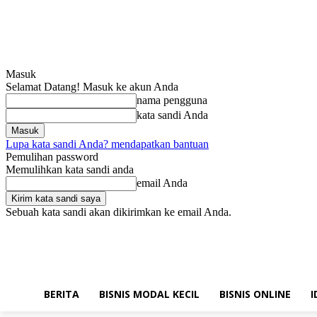
Masuk
Selamat Datang! Masuk ke akun Anda
nama pengguna
kata sandi Anda
Lupa kata sandi Anda? mendapatkan bantuan
Pemulihan password
Memulihkan kata sandi anda
email Anda
Sebuah kata sandi akan dikirimkan ke email Anda.
Sabtu, Agustus 8, 2026
Masuk / Bergabung
Hubungi kami!
BERITA
BISNIS MODAL KECIL
BISNIS ONLINE
I