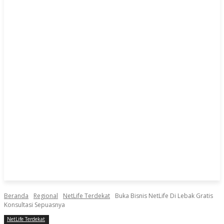
Beranda
Regional
NetLife Terdekat
Buka Bisnis NetLife Di Lebak Gratis
Konsultasi Sepuasnya
NetLife Terdekat