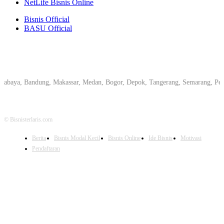
NetLife Bisnis Online
Bisnis Official
BASU Official
, Bandung, Makassar, Medan, Bogor, Depok, Tangerang, Semarang, Pekanbaru,
© Bisnisterlaris.com
Berita
Bisnis Modal Kecil
Bisnis Online
Ide Bisnis
Motivasi
Pendaftaran