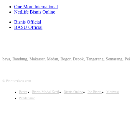
One More International
NetLife Bisnis Online
Bisnis Official
BASU Official
 Bandung, Makassar, Medan, Bogor, Depok, Tangerang, Semarang, Pekanbaru, 
© Bisnisterlaris.com
Berita
Bisnis Modal Kecil
Bisnis Online
Ide Bisnis
Motivasi
Pendaftaran