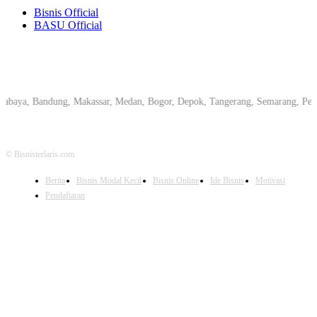
Bisnis Official
BASU Official
, Bandung, Makassar, Medan, Bogor, Depok, Tangerang, Semarang, Pekanbaru,
© Bisnisterlaris.com
Berita
Bisnis Modal Kecil
Bisnis Online
Ide Bisnis
Motivasi
Pendaftaran