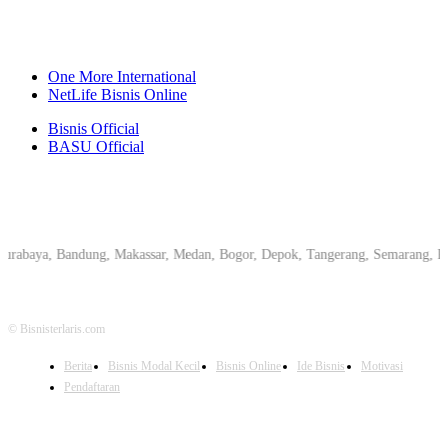
One More International
NetLife Bisnis Online
Bisnis Official
BASU Official
ya, Bandung, Makassar, Medan, Bogor, Depok, Tangerang, Semarang, Pekanbaru
© Bisnisterlaris.com
Berita
Bisnis Modal Kecil
Bisnis Online
Ide Bisnis
Motivasi
Pendaftaran