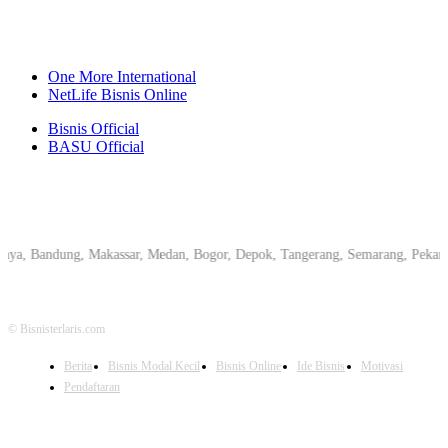
One More International
NetLife Bisnis Online
Bisnis Official
BASU Official
andung, Makassar, Medan, Bogor, Depok, Tangerang, Semarang, Pekanbaru, Yo
© Bisnisterlaris.com
Berita
Bisnis Modal Kecil
Bisnis Online
Ide Bisnis
Motivasi
Pendaftaran