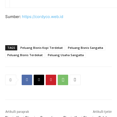
Sumber:
https://cordyco.web.id
TAGS
Peluang Bisnis Kopi Terdekat
Peluang Bisnis Sangatta
Peluang Bisnis Terdekat
Peluang Usaha Sangatta
Peluang Bisnis Cordyco Terdekat
Artikulli paraprak
Artikulli tjetër