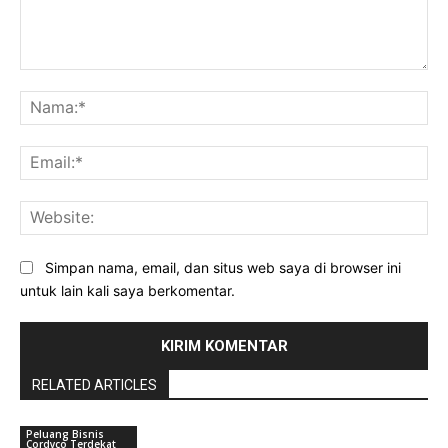
Komentar:
Na
Ema
Web
Simpan nama, email, dan situs web saya di browser ini
untuk lain kali saya berkomentar.
RELATED ARTICLES
Peluang Bisnis
Cordyco Terdekat