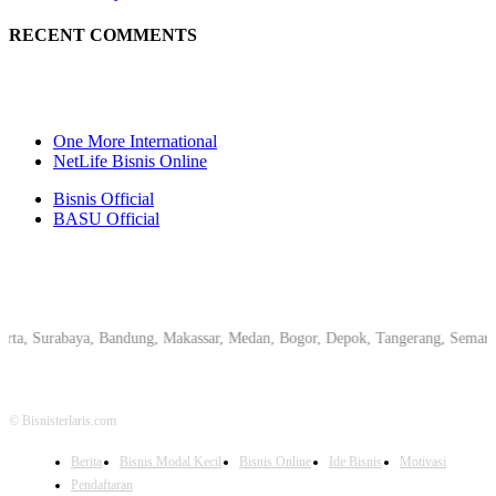
RECENT COMMENTS
One More International
NetLife Bisnis Online
Bisnis Official
BASU Official
urabaya, Bandung, Makassar, Medan, Bogor, Depok, Tangerang, Semarang, Pek
© Bisnisterlaris.com
Berita
Bisnis Modal Kecil
Bisnis Online
Ide Bisnis
Motivasi
Pendaftaran