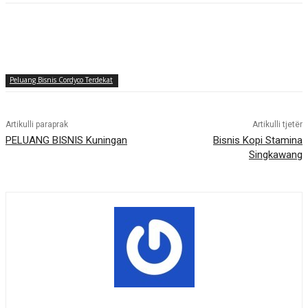
Peluang Bisnis Cordyco Terdekat
Artikulli paraprak
Artikulli tjetër
PELUANG BISNIS Kuningan
Bisnis Kopi Stamina
Singkawang