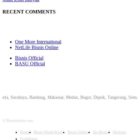
RECENT COMMENTS
One More International
NetLife Bisnis Online
Bisnis Official
BASU Official
Surabaya, Bandung, Makassar, Medan, Bogor, Depok, Tangerang, Semarang, Pe
© Bisnisterlaris.com
Berita
Bisnis Modal Kecil
Bisnis Online
Ide Bisnis
Motivasi
Pendaftaran