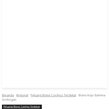
Beranda
Regional
Peluang Bisnis Cordyco Terdekat
Bisnis Kopi Stamina
Grobogan
Peluang Bisnis Cordyco Terdekat