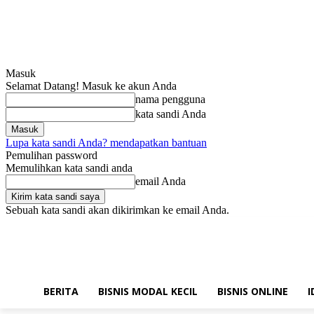
Masuk
Selamat Datang! Masuk ke akun Anda
nama pengguna
kata sandi Anda
Lupa kata sandi Anda? mendapatkan bantuan
Pemulihan password
Memulihkan kata sandi anda
email Anda
Sebuah kata sandi akan dikirimkan ke email Anda.
Rabu, Agustus 5, 2026
Masuk / Bergabung
Hubungi kami!
BERITA
BISNIS MODAL KECIL
BISNIS ONLINE
I