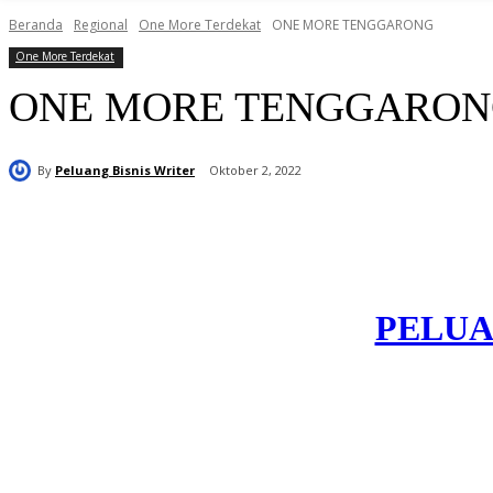
Beranda
Regional
One More Terdekat
ONE MORE TENGGARONG
One More Terdekat
ONE MORE TENGGARO
By
Peluang Bisnis Writer
Oktober 2, 2022
Bagikan
PELUA