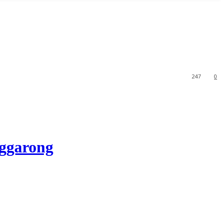
247
0
garong