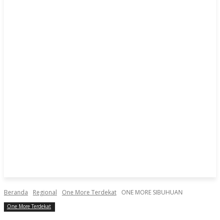
Beranda
Regional
One More Terdekat
ONE MORE SIBUHUAN
One More Terdekat