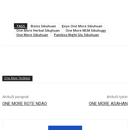
TAGS
Bisnis Sibuhuan
Koyo One More Sibuhuan
One More Herbal Sibuhuan
One More MLM Sibuhuan
One More Sibuhuan
Painless Night Glu Sibuhuan
One More Terdekat
Artikulli paraprak
Artikulli tjetër
ONE MORE ROTE NDAO
ONE MORE ASAHAN