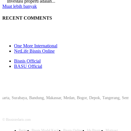
Investasi properti adalah...
Muat lebih banyak
RECENT COMMENTS
One More International
NetLife Bisnis Online
Bisnis Official
BASU Official
a, Surabaya, Bandung, Makassar, Medan, Bogor, Depok, Tangerang, Semarang,
© Bisnisterlaris.com
Berita
Bisnis Modal Kecil
Bisnis Online
Ide Bisnis
Motivasi