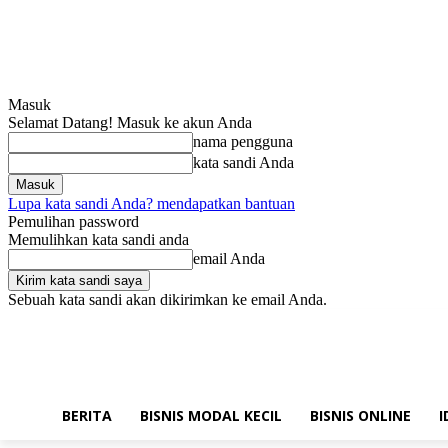
Masuk
Selamat Datang! Masuk ke akun Anda
nama pengguna
kata sandi Anda
Lupa kata sandi Anda? mendapatkan bantuan
Pemulihan password
Memulihkan kata sandi anda
email Anda
Sebuah kata sandi akan dikirimkan ke email Anda.
Jumat, Agustus 7, 2026
Masuk / Bergabung
Hubungi kami!
BERITA
BISNIS MODAL KECIL
BISNIS ONLINE
I