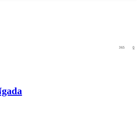
365
0
gada