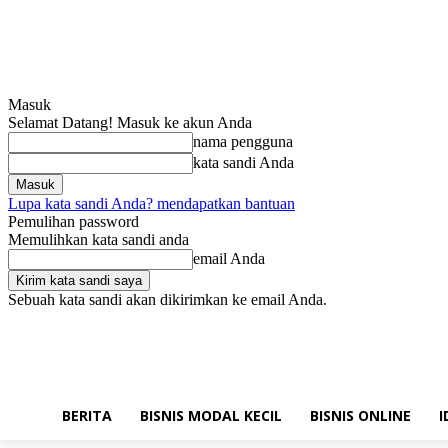
Masuk
Selamat Datang! Masuk ke akun Anda
nama pengguna
kata sandi Anda
Lupa kata sandi Anda? mendapatkan bantuan
Pemulihan password
Memulihkan kata sandi anda
email Anda
Sebuah kata sandi akan dikirimkan ke email Anda.
Jumat, Agustus 7, 2026
Masuk / Bergabung
Hubungi kami!
BERITA
BISNIS MODAL KECIL
BISNIS ONLINE
I