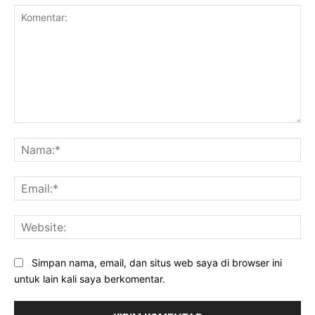
Komentar:
Na
Ema
Web
Simpan nama, email, dan situs web saya di browser ini
untuk lain kali saya berkomentar.