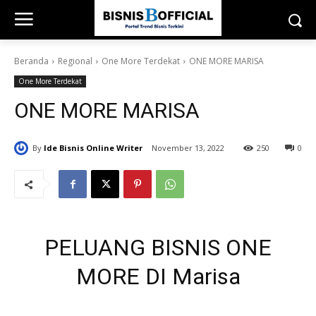
Beranda
Regional
One More Terdekat
ONE MORE MARISA
One More Terdekat
ONE MORE MARISA
By
Ide Bisnis Online Writer
November 13, 2022
250
0
PELUANG BISNIS ONE
MORE DI Marisa