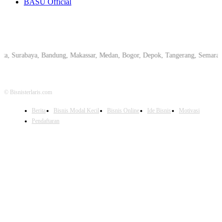
BASU Official
Surabaya, Bandung, Makassar, Medan, Bogor, Depok, Tangerang, Semarang, Pe
© Bisnisterlaris.com
Berita
Bisnis Modal Kecil
Bisnis Online
Ide Bisnis
Motivasi
Pendaftaran