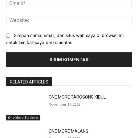
Ema
Web
Simpan nama, email, dan situs web saya di browser ini
untuk lain kali saya berkomentar.
RELATED ARTICLES
ONE MORE TAROGONG KIDUL
November 17, 2022
One More Terdekat
ONE MORE MALANG