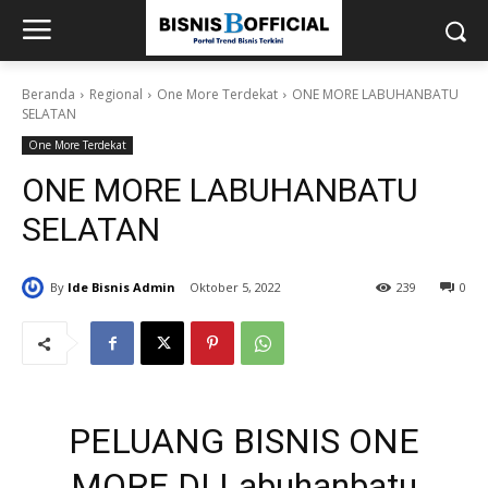
Beranda
Regional
One More Terdekat
ONE MORE LABUHANBATU
SELATAN
One More Terdekat
ONE MORE LABUHANBATU
SELATAN
By
Ide Bisnis Admin
Oktober 5, 2022
239
0
PELUANG BISNIS ONE
MORE DI Labuhanbatu