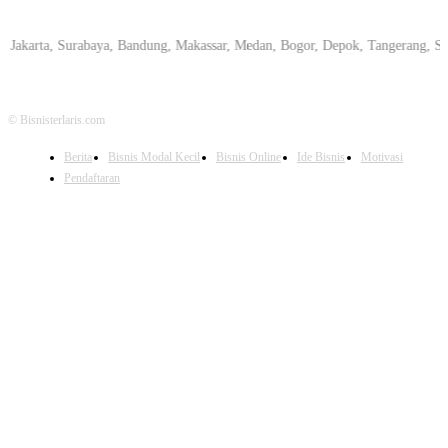
arta, Surabaya, Bandung, Makassar, Medan, Bogor, Depok, Tangerang, Semaran
© Bisnisterlaris.com
Berita
Bisnis Modal Kecil
Bisnis Online
Ide Bisnis
Motivasi
Pendaftaran