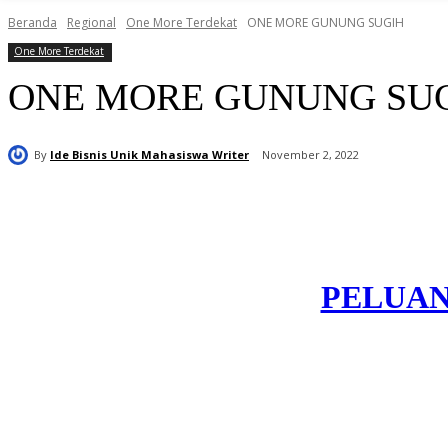
Beranda
Regional
One More Terdekat
ONE MORE GUNUNG SUGIH
One More Terdekat
ONE MORE GUNUNG SU
By
Ide Bisnis Unik Mahasiswa Writer
November 2, 2022
Bagikan
PELUANG