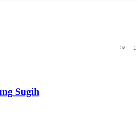
268
0
ng Sugih