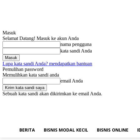
Masuk
Selamat Datang! Masuk ke akun Anda
nama pengguna
kata sandi Anda
Lupa kata sandi Anda? mendapatkan bantuan
Pemulihan password
Memulihkan kata sandi anda
email Anda
Sebuah kata sandi akan dikirimkan ke email Anda.
Kamis, Agustus 6, 2026
Masuk / Bergabung
Hubungi kami!
BERITA
BISNIS MODAL KECIL
BISNIS ONLINE
I