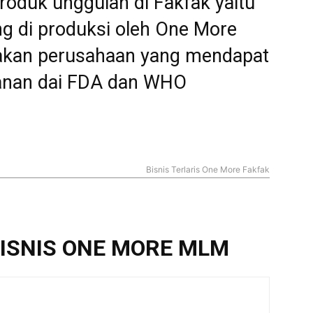
roduk unggulan di Fakfak yaitu
ng di produksi oleh One More
pakan perusahaan yang mendapat
manan dai FDA dan WHO
Bisnis Terlaris One More Fakfak
BISNIS ONE MORE MLM