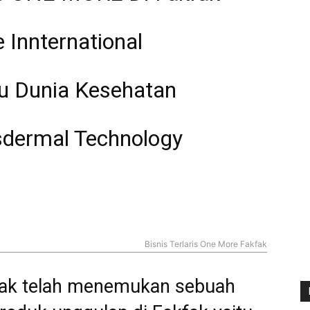
 Innternational
u Dunia Kesehatan
dermal Technology
Bisnis Terlaris One More Fakfak
fak telah menemukan sebuah