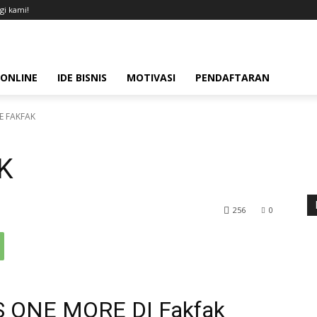
i kami!
 ONLINE
IDE BISNIS
MOTIVASI
PENDAFTARAN
E FAKFAK
K
256
0
 ONE MORE DI Fakfak