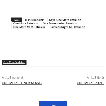
TAGS
Bisnis Batulicin
Koyo One More Batulicin
One More Batulicin
One More Herbal Batulicin
One More MLM Batulicin
Painless Night Glu Batulicin
One More Terdekat
Artikulli paraprak
Artikulli tjetër
ONE MORE BENGKAYANG
ONE MORE RUPIT