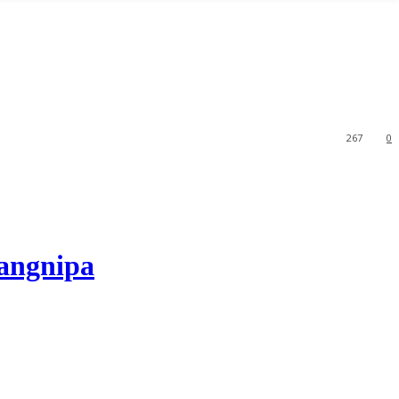
267
0
ngnipa