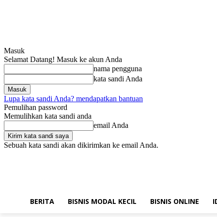
Masuk
Selamat Datang! Masuk ke akun Anda
nama pengguna
kata sandi Anda
Lupa kata sandi Anda? mendapatkan bantuan
Pemulihan password
Memulihkan kata sandi anda
email Anda
Sebuah kata sandi akan dikirimkan ke email Anda.
Sabtu, Agustus 8, 2026
Masuk / Bergabung
Hubungi kami!
BERITA
BISNIS MODAL KECIL
BISNIS ONLINE
I