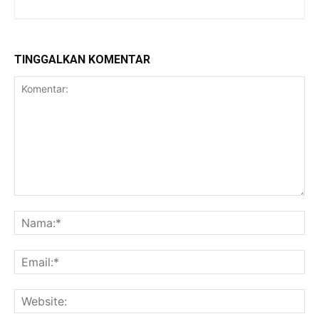
TINGGALKAN KOMENTAR
Komentar:
Na
Ema
Web