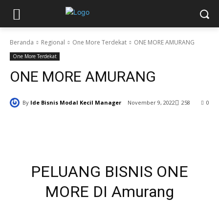
Beranda
Regional
One More Terdekat
ONE MORE AMURANG
One More Terdekat
ONE MORE AMURANG
By
Ide Bisnis Modal Kecil Manager
November 9, 2022
258
0
PELUANG BISNIS ONE
MORE DI Amurang