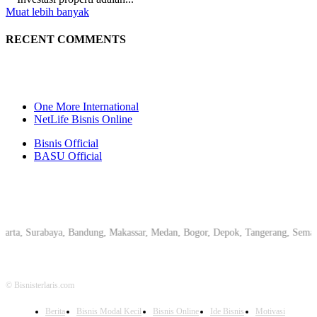
Muat lebih banyak
RECENT COMMENTS
One More International
NetLife Bisnis Online
Bisnis Official
BASU Official
rta, Surabaya, Bandung, Makassar, Medan, Bogor, Depok, Tangerang, Semarang
© Bisnisterlaris.com
Berita
Bisnis Modal Kecil
Bisnis Online
Ide Bisnis
Motivasi