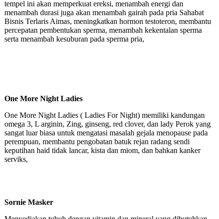
tempel ini akan memperkuat ereksi, menambah energi dan
menambah durasi juga akan menambah gairah pada pria Sahabat
Bisnis Terlaris Aimas, meningkatkan hormon testoteron, membantu
percepatan pembentukan sperma, menambah kekentalan sperma
serta menambah kesuburan pada sperma pria,
One More Night Ladies
One More Night Ladies ( Ladies For Night) memiliki kandungan
omega 3, L arginin, Zing, ginseng, red clover, dan lady Perok yang
sangat luar biasa untuk mengatasi masalah gejala menopause pada
perempuan, membantu pengobatan batuk rejan radang sendi
keputihan haid tidak lancar, kista dan miom, dan bahkan kanker
serviks,
Sornie Masker
Menyediakan tubuh dengan vitamin dan mineral yang dibutuhkan