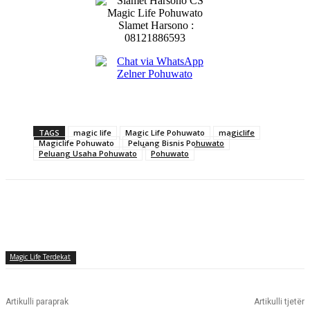
Slamet Harsono :
08121886593
TAGS
magic life
Magic Life Pohuwato
magiclife
Magiclife Pohuwato
Peluang Bisnis Pohuwato
Peluang Usaha Pohuwato
Pohuwato
Magic Life Terdekat
Artikulli paraprak
Artikulli tjetër