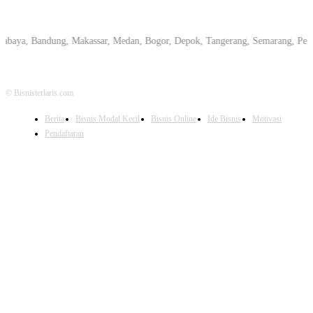
, Bandung, Makassar, Medan, Bogor, Depok, Tangerang, Semarang, Pekanbaru,
© Bisnisterlaris.com
Berita
Bisnis Modal Kecil
Bisnis Online
Ide Bisnis
Motivasi
Pendaftaran