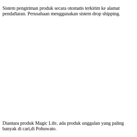
Sistem pengiriman produk secara otomatis terkirim ke alamat
pendaftaran. Perusahaan menggunakan sistem drop shipping.
Produk Magic Life
Yang Bermanfaat Nyata
Tersedia Di Pohuwato
Diantara produk Magic Life, ada produk unggulan yang paling
banyak di cari,di Pohuwato.