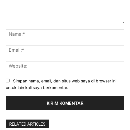
Komentar:
Na
Ema
Web
Simpan nama, email, dan situs web saya di browser ini
untuk lain kali saya berkomentar.
RELATED ARTICLES