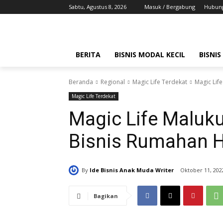
Sabtu, Agustus 8, 2026
Masuk / Bergabung
Hubung
BERITA
BISNIS MODAL KECIL
BISNIS
Beranda
Regional
Magic Life Terdekat
Magic Lif
Magic Life Terdekat
Magic Life Maluk
Bisnis Rumahan H
By
Ide Bisnis Anak Muda Writer
Oktober 11, 202
Bagikan