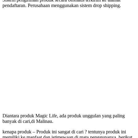
pendaftaran. Perusahaan menggunakan sistem drop shipping.
Produk Magic Life
Yang Bermanfaat Nyata
Tersedia Di Malinau
Diantara produk Magic Life, ada produk unggulan yang paling
banyak di cari,di Malinau.
kenapa produk – Produk ini sangat di cari ? tentunya produk ini
memiliki ke manfaat dan istimewaan di mata penggunanya, berikut