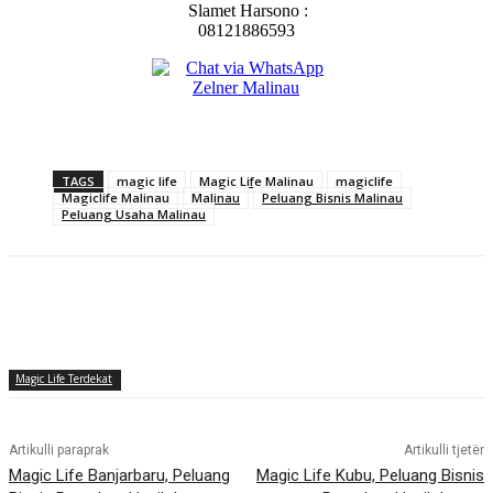
Slamet Harsono :
08121886593
TAGS
magic life
Magic Life Malinau
magiclife
Magiclife Malinau
Malinau
Peluang Bisnis Malinau
Peluang Usaha Malinau
Magic Life Terdekat
Artikulli paraprak
Artikulli tjetër
Magic Life Banjarbaru, Peluang
Magic Life Kubu, Peluang Bisnis