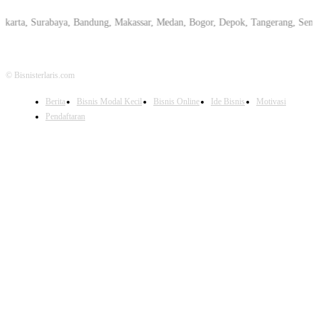
, Surabaya, Bandung, Makassar, Medan, Bogor, Depok, Tangerang, Semarang, P
© Bisnisterlaris.com
Berita
Bisnis Modal Kecil
Bisnis Online
Ide Bisnis
Motivasi
Pendaftaran