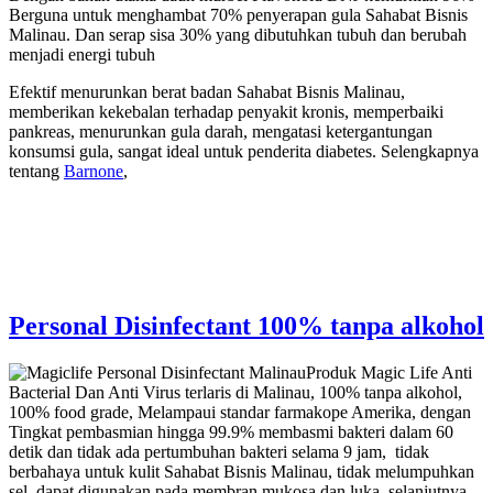
Berguna untuk menghambat 70% penyerapan gula Sahabat Bisnis
Malinau. Dan serap sisa 30% yang dibutuhkan tubuh dan berubah
menjadi energi tubuh
Efektif menurunkan berat badan Sahabat Bisnis Malinau,
memberikan kekebalan terhadap penyakit kronis, memperbaiki
pankreas, menurunkan gula darah, mengatasi ketergantungan
konsumsi gula, sangat ideal untuk penderita diabetes. Selengkapnya
tentang
Barnone
,
Personal Disinfectant 100% tanpa alkohol
Produk Magic Life Anti
Bacterial Dan Anti Virus terlaris di Malinau, 100% tanpa alkohol,
100% food grade, Melampaui standar farmakope Amerika, dengan
Tingkat pembasmian hingga 99.9% membasmi bakteri dalam 60
detik dan tidak ada pertumbuhan bakteri selama 9 jam, tidak
berbahaya untuk kulit Sahabat Bisnis Malinau, tidak melumpuhkan
sel, dapat digunakan pada membran mukosa dan luka. selanjutnya