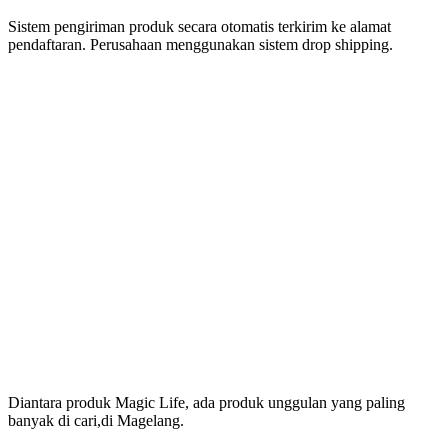
Sistem pengiriman produk secara otomatis terkirim ke alamat
pendaftaran. Perusahaan menggunakan sistem drop shipping.
Produk Magic Life
Yang Bermanfaat Nyata
Tersedia Di Magelang
Diantara produk Magic Life, ada produk unggulan yang paling
banyak di cari,di Magelang.