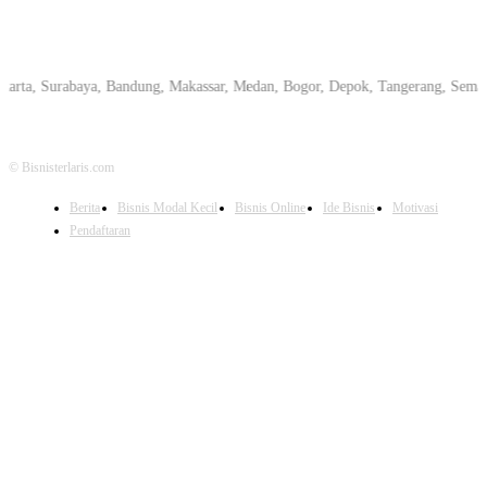
 Surabaya, Bandung, Makassar, Medan, Bogor, Depok, Tangerang, Semarang, Pe
© Bisnisterlaris.com
Berita
Bisnis Modal Kecil
Bisnis Online
Ide Bisnis
Motivasi
Pendaftaran