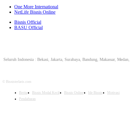
One More International
NetLife Bisnis Online
Bisnis Official
BASU Official
uh Indonesia : Bekasi, Jakarta, Surabaya, Bandung, Makassar, Medan, Bogor
© Bisnisterlaris.com
Berita
Bisnis Modal Kecil
Bisnis Online
Ide Bisnis
Motivasi
Pendaftaran