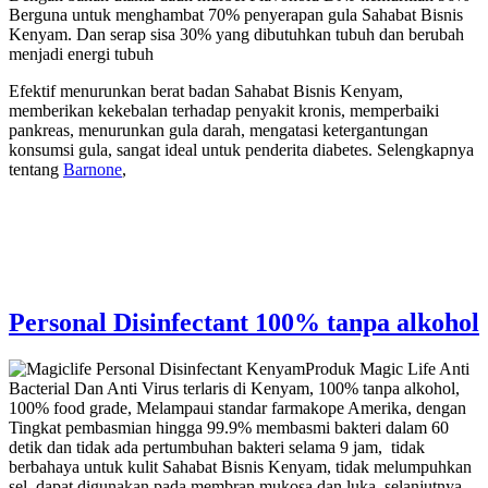
Berguna untuk menghambat 70% penyerapan gula Sahabat Bisnis
Kenyam. Dan serap sisa 30% yang dibutuhkan tubuh dan berubah
menjadi energi tubuh
Efektif menurunkan berat badan Sahabat Bisnis Kenyam,
memberikan kekebalan terhadap penyakit kronis, memperbaiki
pankreas, menurunkan gula darah, mengatasi ketergantungan
konsumsi gula, sangat ideal untuk penderita diabetes. Selengkapnya
tentang
Barnone
,
Personal Disinfectant 100% tanpa alkohol
Produk Magic Life Anti
Bacterial Dan Anti Virus terlaris di Kenyam, 100% tanpa alkohol,
100% food grade, Melampaui standar farmakope Amerika, dengan
Tingkat pembasmian hingga 99.9% membasmi bakteri dalam 60
detik dan tidak ada pertumbuhan bakteri selama 9 jam, tidak
berbahaya untuk kulit Sahabat Bisnis Kenyam, tidak melumpuhkan
sel, dapat digunakan pada membran mukosa dan luka. selanjutnya