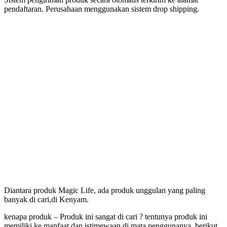
pendaftaran. Perusahaan menggunakan sistem drop shipping.
Produk Magic Life
Yang Bermanfaat Nyata
Tersedia Di Kenyam
Diantara produk Magic Life, ada produk unggulan yang paling
banyak di cari,di Kenyam.
kenapa produk – Produk ini sangat di cari ? tentunya produk ini
memiliki ke manfaat dan istimewaan di mata penggunanya, berikut