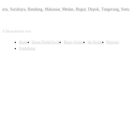
Surabaya, Bandung, Makassar, Medan, Bogor, Depok, Tangerang, Semarang, Pe
© Bisnisterlaris.com
Berita
Bisnis Modal Kecil
Bisnis Online
Ide Bisnis
Motivasi
Pendaftaran