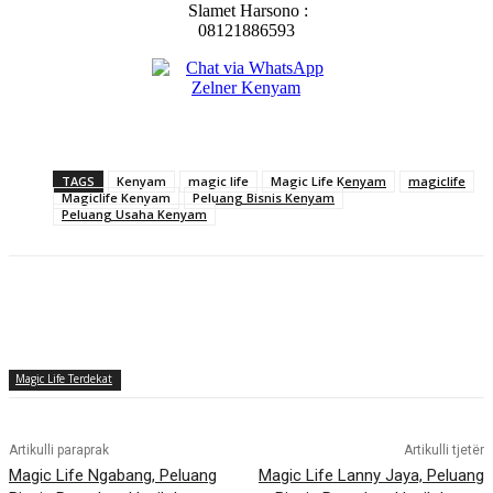
Slamet Harsono :
08121886593
TAGS
Kenyam
magic life
Magic Life Kenyam
magiclife
Magiclife Kenyam
Peluang Bisnis Kenyam
Peluang Usaha Kenyam
Magic Life Terdekat
Artikulli paraprak
Artikulli tjetër
Magic Life Ngabang, Peluang
Magic Life Lanny Jaya, Peluang