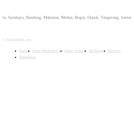
rabaya, Bandung, Makassar, Medan, Bogor, Depok, Tangerang, Semarang, Peka
© Bisnisterlaris.com
Berita
Bisnis Modal Kecil
Bisnis Online
Ide Bisnis
Motivasi
Pendaftaran