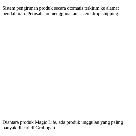
Sistem pengiriman produk secara otomatis terkirim ke alamat
pendaftaran. Perusahaan menggunakan sistem drop shipping.
Produk Magic Life
Yang Bermanfaat Nyata
Tersedia Di Grobogan
Diantara produk Magic Life, ada produk unggulan yang paling
banyak di cari,di Grobogan.