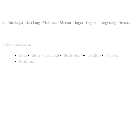
rabaya, Bandung, Makassar, Medan, Bogor, Depok, Tangerang, Semarang, Peka
© Bisnisterlaris.com
Berita
Bisnis Modal Kecil
Bisnis Online
Ide Bisnis
Motivasi
Pendaftaran