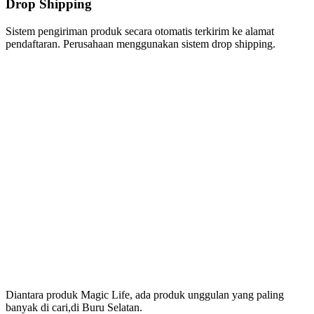
Drop Shipping
Sistem pengiriman produk secara otomatis terkirim ke alamat
pendaftaran. Perusahaan menggunakan sistem drop shipping.
Produk Magic Life
Yang Bermanfaat Nyata
Tersedia Di Buru Selatan
Diantara produk Magic Life, ada produk unggulan yang paling
banyak di cari,di Buru Selatan.