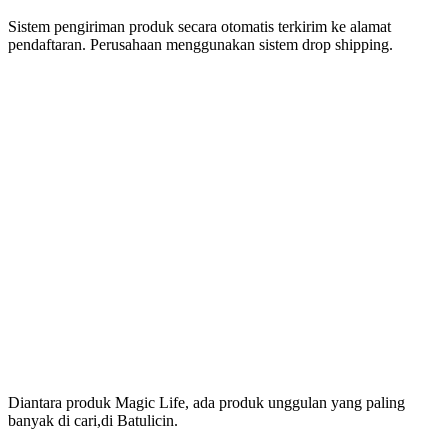
Sistem pengiriman produk secara otomatis terkirim ke alamat
pendaftaran. Perusahaan menggunakan sistem drop shipping.
Produk Magic Life
Yang Bermanfaat Nyata
Tersedia Di Batulicin
Diantara produk Magic Life, ada produk unggulan yang paling
banyak di cari,di Batulicin.