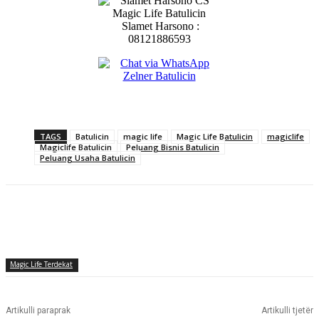
Slamet Harsono :
08121886593
TAGS
Batulicin
magic life
Magic Life Batulicin
magiclife
Magiclife Batulicin
Peluang Bisnis Batulicin
Peluang Usaha Batulicin
Magic Life Terdekat
Artikulli paraprak
Artikulli tjetër