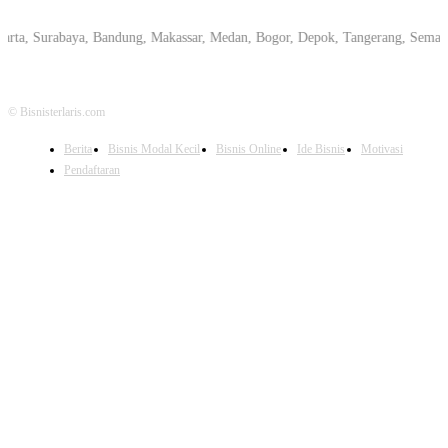
Surabaya, Bandung, Makassar, Medan, Bogor, Depok, Tangerang, Semarang, Pek
© Bisnisterlaris.com
Berita
Bisnis Modal Kecil
Bisnis Online
Ide Bisnis
Motivasi
Pendaftaran