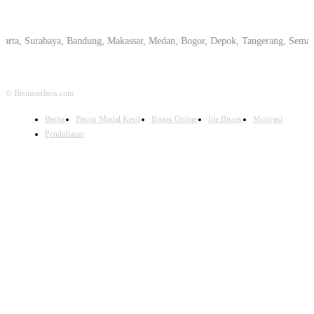
Surabaya, Bandung, Makassar, Medan, Bogor, Depok, Tangerang, Semarang, Pe
© Bisnisterlaris.com
Berita
Bisnis Modal Kecil
Bisnis Online
Ide Bisnis
Motivasi
Pendaftaran