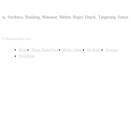
urabaya, Bandung, Makassar, Medan, Bogor, Depok, Tangerang, Semarang, Pek
© Bisnisterlaris.com
Berita
Bisnis Modal Kecil
Bisnis Online
Ide Bisnis
Motivasi
Pendaftaran