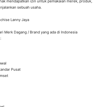
rhak mendapatkan izin untuk pemakaian merek, produk,
enjalankan sebuah usaha.
dari Merk Dagang / Brand yang ada di Indonesia
:
Awal
tandar Pusat
Omset
bel