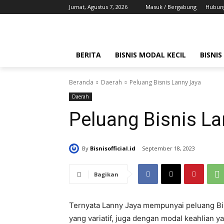
Jumat, Agustus 7, 2026
Masuk / Bergabung
Hubung
BERITA
BISNIS MODAL KECIL
BISNIS
Beranda
Daerah
Peluang Bisnis Lanny Jaya
Daerah
Peluang Bisnis L
By
Bisnisofficial.id
September 18, 2023
Bagikan
Ternyata Lanny Jaya mempunyai peluang Bi
yang variatif, juga dengan modal keahlian 